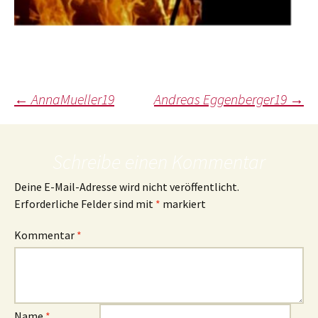
Beitragsnavigation
←
AnnaMueller19
Andreas Eggenberger19
→
Schreibe einen Kommentar
Deine E-Mail-Adresse wird nicht veröffentlicht.
Erforderliche Felder sind mit
*
markiert
Kommentar
*
Name
*