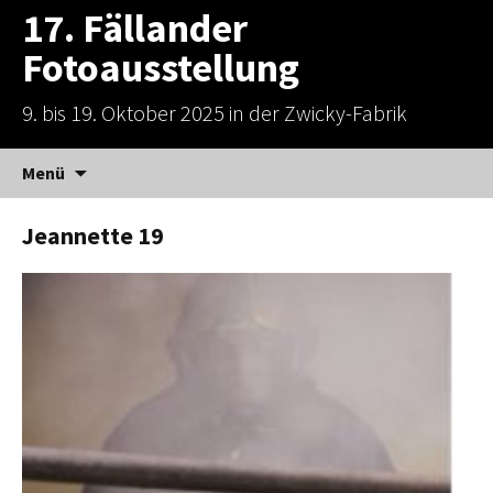
17. Fällander
Fotoausstellung
9. bis 19. Oktober 2025 in der Zwicky-Fabrik
Zum
Suchen
Menü
Inhalt
nach:
springen
Jeannette 19